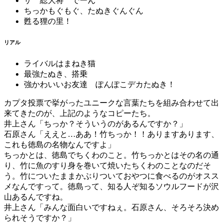
ザ 総大将 でーん
ちっかもぐもぐ、たぬきぐんぐん
甦る狸の里！
リアル
ライバルはまねき猫
最強たぬき、搭乗
強かわいいお友達 ぽんぽこデカたぬき！
カプタ投票で挙がったユニークな言葉たちを組み合わせて出
来てきたのが、上記のようなコピーたち。
井上さん「ちっか？そういうのがあるんですか？」
石原さん「ええと…ああ！竹ちっか！！ありますあります、
これも徳島の名物なんですよ」
ちっかとは、徳島でちくわのこと。竹ちっかとはその名の通
り、竹に魚のすり身を巻いて焼いたちくわのことなのだそ
う。竹についたままかぶりついておやつに食べるのがオスス
メなんですって。徳島って、知る人ぞ知るソウルフードが沢
山あるんですね。
井上さん「みんな面白いですねぇ。石原さん、そろそろ決め
られそうですか？」