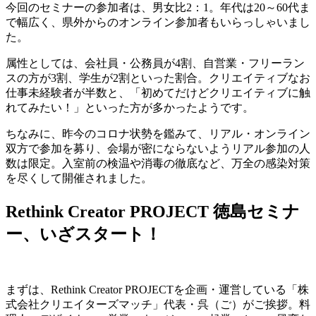
今回のセミナーの参加者は、男女比2：1。年代は20～60代ま
で幅広く、県外からのオンライン参加者もいらっしゃいまし
た。
属性としては、会社員・公務員が4割、自営業・フリーラン
スの方が3割、学生が2割といった割合。クリエイティブなお
仕事未経験者が半数と、「初めてだけどクリエイティブに触
れてみたい！」といった方が多かったようです。
ちなみに、昨今のコロナ状勢を鑑みて、リアル・オンライン
双方で参加を募り、会場が密にならないようリアル参加の人
数は限定。入室前の検温や消毒の徹底など、万全の感染対策
を尽くして開催されました。
Rethink Creator PROJECT 徳島セミナ
ー、いざスタート！
まずは、Rethink Creator PROJECTを企画・運営している「株
式会社クリエイターズマッチ」代表・呉（ご）がご挨拶。料