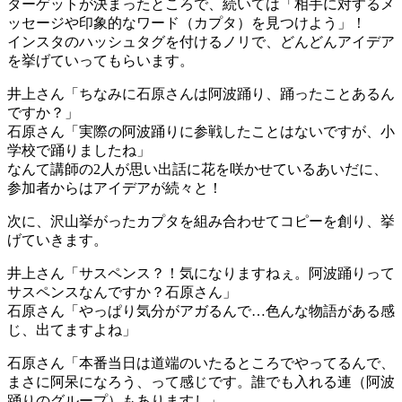
ターゲットが決まったところで、続いては「相手に対するメ
ッセージや印象的なワード（カプタ）を見つけよう」！
インスタのハッシュタグを付けるノリで、どんどんアイデア
を挙げていってもらいます。
井上さん「ちなみに石原さんは阿波踊り、踊ったことあるん
ですか？」
石原さん「実際の阿波踊りに参戦したことはないですが、小
学校で踊りましたね」
なんて講師の2人が思い出話に花を咲かせているあいだに、
参加者からはアイデアが続々と！
次に、沢山挙がったカプタを組み合わせてコピーを創り、挙
げていきます。
井上さん「サスペンス？！気になりますねぇ。阿波踊りって
サスペンスなんですか？石原さん」
石原さん「やっぱり気分がアガるんで…色んな物語がある感
じ、出てますよね」
石原さん「本番当日は道端のいたるところでやってるんで、
まさに阿呆になろう、って感じです。誰でも入れる連（阿波
踊りのグループ）もありますし」