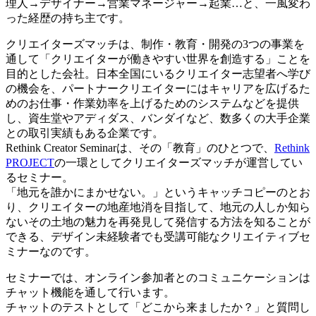
理人→デザイナー→営業マネージャー→起業…と、一風変わ
った経歴の持ち主です。
クリエイターズマッチは、制作・教育・開発の3つの事業を
通して「クリエイターが働きやすい世界を創造する」ことを
目的とした会社。日本全国にいるクリエイター志望者へ学び
の機会を、パートナークリエイターにはキャリアを広げるた
めのお仕事・作業効率を上げるためのシステムなどを提供
し、資生堂やアディダス、バンダイなど、数多くの大手企業
との取引実績もある企業です。
Rethink Creator Seminarは、その「教育」のひとつで、
Rethink
PROJECT
の一環としてクリエイターズマッチが運営してい
るセミナー。
「地元を誰かにまかせない。」というキャッチコピーのとお
り、クリエイターの地産地消を目指して、地元の人しか知ら
ないその土地の魅力を再発見して発信する方法を知ることが
できる、デザイン未経験者でも受講可能なクリエイティブセ
ミナーなのです。
セミナーでは、オンライン参加者とのコミュニケーションは
チャット機能を通して行います。
チャットのテストとして「どこから来ましたか？」と質問し