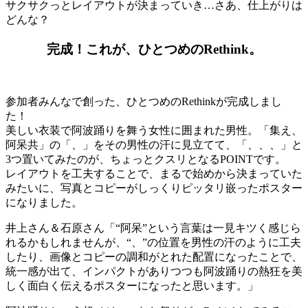
サクサクっとレイアウトが決まっていき…さあ、仕上がりは
どんな？
完成！これが、ひとつめのRethink。
参加者みんなで創った、ひとつめのRethinkが完成しまし
た！
美しい衣装で阿波踊りを舞う女性に囲まれた男性。「集え、
阿呆共」の「、」をその男性の汗に見立てて、「、、、」と
3つ置いてみたのが、ちょっとクスリとなるPOINTです。
レイアウトを工夫することで、まるで始めから決まっていた
みたいに、写真とコピーがしっくりピッタリ嵌ったポスター
になりました。
井上さん＆石原さん「“阿呆”という言葉は一見キツく感じら
れるかもしれませんが、“、”の位置を男性の汗のように工夫
したり、画像とコピーの調和がとれた配置になったことで、
統一感が出て、インパクトがありつつも阿波踊りの熱狂を美
しく面白く伝えるポスターになったと思います。」