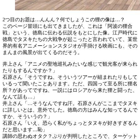
2つ目のお題は…んんん？何でしょうこの狸の像は…？
このページ冒頭にも出てきましたが、これは「阿波の狸合
戦」という、徳島に伝わる伝説をもとにした像。江戸時代に
徳島でタヌキたちの大戦争が起こったと言われていて、某世
界的有名アニメーションスタジオが手掛ける映画にも、その
まんまの風景が出てくるのだそう。
井上さん「アニメの聖地巡礼みたいな感じで観光客が来られ
たりもするんですか？」
石原さん「そうですね、そういうツアーが組まれたりもして
いるって聞いたことあります。ただ、四国って至る所に狸名
所？があってですね、一説にはロシアから来た狸と闘った、
なんて話も…」
井上さん「…そうなんですね汗。石原さんがここまでタヌキ
に詳しいとは、意外でした。徳島の方はみんな知ってるんで
すか、そういうの？」
石原さん「いえ、恐らく私がちょっとタヌキが好きすぎるん
だと思います…恥」
講師の思わぬオタク？ぶりが判明したところで、ターゲット