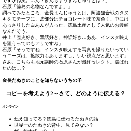
ですかね笑。…ん？きんちょうまんじゅうとは？」
石原「徳島の名物なんですよ。」
調べてみたところ、金長まんじゅうとは、阿波狸合戦のタヌ
キをモチーフに、皮部分はチョコレート味で茶色く、中には
あっさりした白あんが入った、徳島土産として人気のお饅頭
なんだそう。
井上「歴史好き、童話好き、神話好き…ああ、インスタ映え
を狙うってのもアリですね」
石原「そうですね、インスタ映えする写真を撮りたいってい
うニーズは、拡散力もありますし、いい視点だと思います」
さあ、こちらも地元講師の石原さんが最終セレクト。選ばれ
たのは…？
金長だぬきのことを知らないうちの子
コピーを考えよう2～さて、どのように伝える？
オンライン
ねえ知ってる？徳島に伝わるたぬきの話
世界一のたぬきの背中、見てみない？