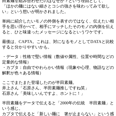
田素麺を組み合わせたのはなぜか？という理由として、
「ほかの麺にはない細さとコシの強さを味わってみて欲し
い」という想いが明かされました。
単純に紹介したいモノの外側を表すのではなく、伝えたい相
手を思い浮かべて、相手にマッチしたそのモノの内側を伝え
ると、ひと味違ったメッセージになるというワケです。
最後は、CAPTA。これは、対になるモノとしてDATAと比較
すると分かりやすいかも。
・データ：性格で堅い情報（数値や属性、位置や時間などの
定量的な情報）
・カプタ：自由でやわらかい情報（現象や心理、物語などの
解釈が色々ある情報）
ここでまたまた登場したのが半田素麺。
井上さん「石原さん、半田素麺推しですね笑」
石原さん「美味しいんですよ、ホントに！」
半田素麺をデータで伝えると「2000年の伝統 半田素麺」と
いう感じ。
カプタで伝えると「新しい麺に 箸が止まらない」という感