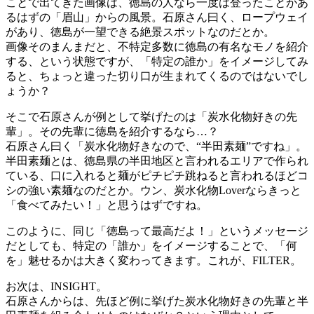
ことで出てきた画像は、徳島の人なら一度は登ったことがあ
るはずの「眉山」からの風景。石原さん曰く、ロープウェイ
があり、徳島が一望できる絶景スポットなのだとか。
画像そのまんまだと、不特定多数に徳島の有名なモノを紹介
する、という状態ですが、「特定の誰か」をイメージしてみ
ると、ちょっと違った切り口が生まれてくるのではないでし
ょうか？
そこで石原さんが例として挙げたのは「炭水化物好きの先
輩」。その先輩に徳島を紹介するなら…？
石原さん曰く「炭水化物好きなので、“半田素麺”ですね」。
半田素麺とは、徳島県の半田地区と言われるエリアで作られ
ている、口に入れると麺がピチピチ跳ねると言われるほどコ
シの強い素麺なのだとか。ウン、炭水化物Loverならきっと
「食べてみたい！」と思うはずですね。
このように、同じ「徳島って最高だよ！」というメッセージ
だとしても、特定の「誰か」をイメージすることで、「何
を」魅せるかは大きく変わってきます。これが、FILTER。
お次は、INSIGHT。
石原さんからは、先ほど例に挙げた炭水化物好きの先輩と半