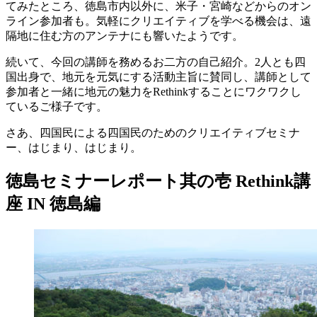
てみたところ、徳島市内以外に、米子・宮崎などからのオン
ライン参加者も。気軽にクリエイティブを学べる機会は、遠
隔地に住む方のアンテナにも響いたようです。
続いて、今回の講師を務めるお二方の自己紹介。2人とも四
国出身で、地元を元気にする活動主旨に賛同し、講師として
参加者と一緒に地元の魅力をRethinkすることにワクワクし
ているご様子です。
さあ、四国民による四国民のためのクリエイティブセミナ
ー、はじまり、はじまり。
徳島セミナーレポート其の壱 Rethink講
座 IN 徳島編