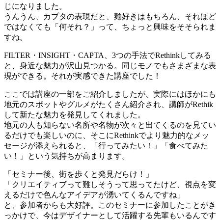
じになりました。
うんうん、カプタの表現だと、麺好きはもちろん、それほど
ではなくても「何それ？」って、ちょっと興味をそそられま
すね。
FILTER・INSIGHT・CAPTA、3つの手法でRethinkしてみる
と、身近な魅力が沢山見つかる。同じモノでもさまざまな表
現ができる。それが実感できた講座でした！
ここでは講座の一部をご紹介しましたが、実際にはほかにも
地元のスポットやグルメがたくさん紹介され、講師がRethik
して新たな魅力を発見してくれました。
地元の人も知らない名所や名物が次々と出てくるのを見てい
るだけでも楽しいのに、そこにRethinkでより魅力的なメッ
セージが添えられると、「行ってみたい！」「食べてみた
い！」という気持ちが高まります。
「セミナー後、街を歩くと発見だらけ！」
「クリエイティブって難しそうって思ってたけど、視点を変
えるだけで色んなアイデアが湧いてくるんですね」
と、参加者からも大好評。このセミナーに参加したことがき
っかけで、今はデザイナーとして活躍する先輩もいるんです