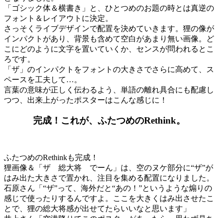
「ゴシック体＆横書き」と、ひとつめのお題の時とは真逆の
フォント＆レイアウトに決定。
さっそくライブデザインで配置を決めていきます。狸の像が
インパクトがあり、背景も含めて空白があまり無い画像。ど
こにどのように文字を置いていくか、センスが問われるとこ
ろです。
「ザ」のインパクトをフォントの大きさでさらに高めて、ス
ペースを工夫して…。
言葉の意味が正しく伝わるよう、単語の離れ具合にも配慮し
つつ、出来上がったポスターはこんな感じに！
完成！これが、ふたつめのRethink。
ふたつめのRethinkも完成！
狸画像＆「ザ 総大将 でーん」は、空のヌケ部分に“ザ”が
はみ出た大きさで置かれ、注目を集める配置になりました。
石原さん「“ザ”って、海外だと“あの！”というような煽りの
感じで使ったりするんですよ。ここを大きくはみ出させたこ
とで、狸の総大将感が出せてたらいいなと思います」