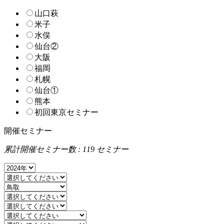
山口萩
米子
水俣
仙台②
大阪
福岡
札幌
仙台①
熊本
初回東京セミナー
開催セミナー
累計開催セミナー数 : 119 セミナー