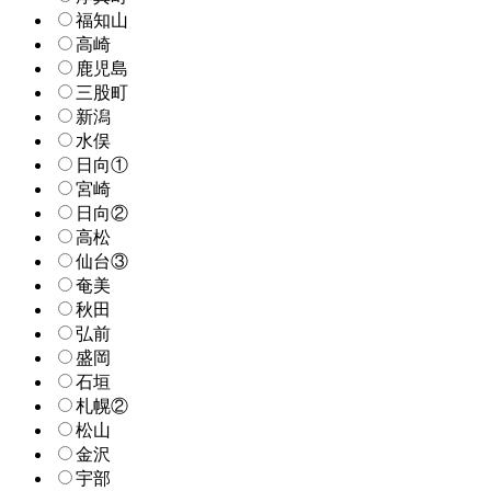
福知山
高崎
鹿児島
三股町
新潟
水俣
日向①
宮崎
日向②
高松
仙台③
奄美
秋田
弘前
盛岡
石垣
札幌②
松山
金沢
宇部