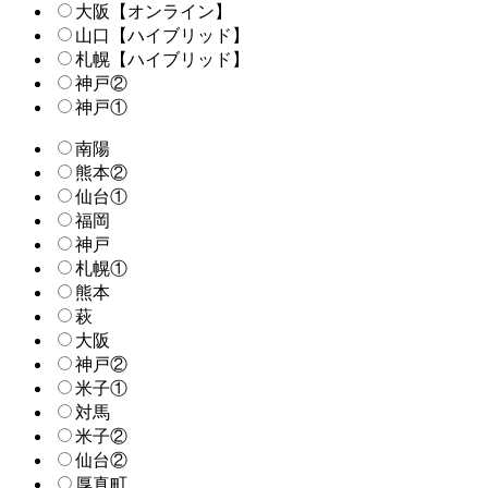
大阪【オンライン】
山口【ハイブリッド】
札幌【ハイブリッド】
神戸②
神戸①
南陽
熊本②
仙台①
福岡
神戸
札幌①
熊本
萩
大阪
神戸②
米子①
対馬
米子②
仙台②
厚真町