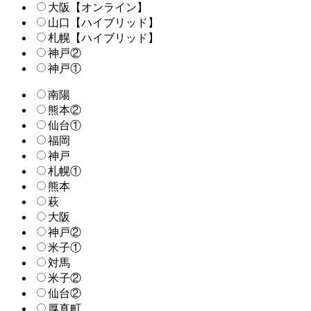
大阪【オンライン】
山口【ハイブリッド】
札幌【ハイブリッド】
神戸②
神戸①
南陽
熊本②
仙台①
福岡
神戸
札幌①
熊本
萩
大阪
神戸②
米子①
対馬
米子②
仙台②
厚真町