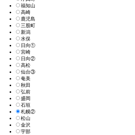
福知山
高崎
鹿児島
三股町
新潟
水俣
日向①
宮崎
日向②
高松
仙台③
奄美
秋田
弘前
盛岡
石垣
札幌②
松山
金沢
宇部