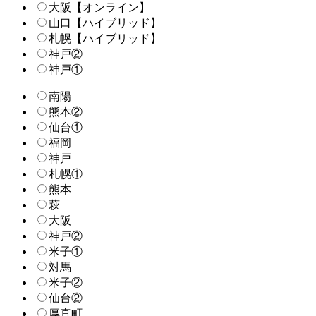
大阪【オンライン】
山口【ハイブリッド】
札幌【ハイブリッド】
神戸②
神戸①
南陽
熊本②
仙台①
福岡
神戸
札幌①
熊本
萩
大阪
神戸②
米子①
対馬
米子②
仙台②
厚真町