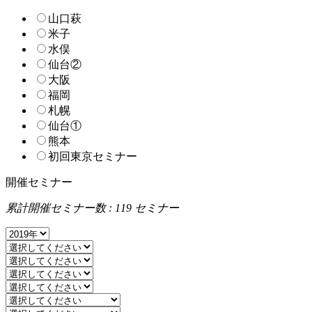
山口萩
米子
水俣
仙台②
大阪
福岡
札幌
仙台①
熊本
初回東京セミナー
開催セミナー
累計開催セミナー数 : 119 セミナー