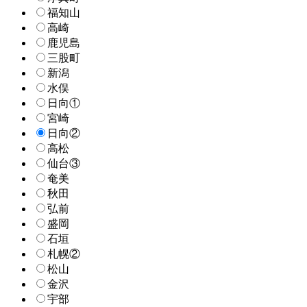
福知山
高崎
鹿児島
三股町
新潟
水俣
日向①
宮崎
日向②
高松
仙台③
奄美
秋田
弘前
盛岡
石垣
札幌②
松山
金沢
宇部