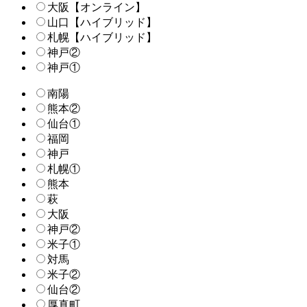
大阪【オンライン】
山口【ハイブリッド】
札幌【ハイブリッド】
神戸②
神戸①
南陽
熊本②
仙台①
福岡
神戸
札幌①
熊本
萩
大阪
神戸②
米子①
対馬
米子②
仙台②
厚真町