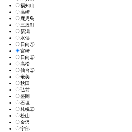
福知山
高崎
鹿児島
三股町
新潟
水俣
日向①
宮崎
日向②
高松
仙台③
奄美
秋田
弘前
盛岡
石垣
札幌②
松山
金沢
宇部